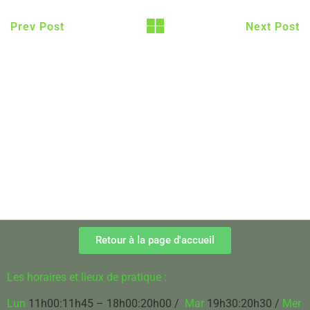
Prev Post
Next Post
Retour à la page d'accueil
Les horaires et lieux de pratique :
Lun
11h00:11h45 – 18h00:20h00 /
Mar
19h30:20h30 /
Mer