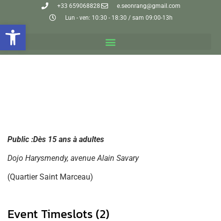
+33 659068828
e.seonrang@gmail.com
Lun - ven: 10:30 - 18:30 / sam 09:00-13h
Ouvrir la barre d’outils
Public :Dès 15 ans à adultes
Dojo Harysmendy, avenue Alain Savary
(Quartier Saint Marceau)
Event Timeslots (2)