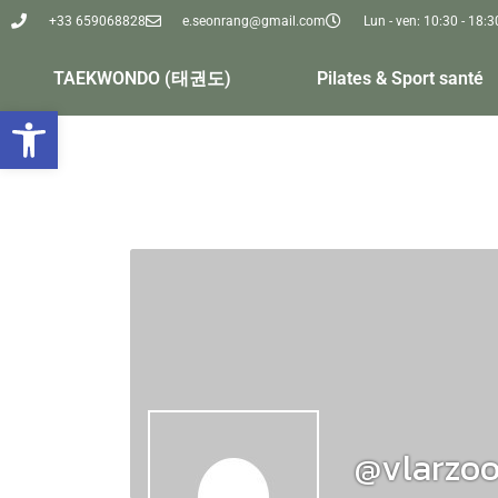
+33 659068828
e.seonrang@gmail.com
Lun - ven: 10:30 - 18:
TAEKWONDO (태권도)
Pilates & Sport santé
Ouvrir la barre d’outils
@vlarzoo