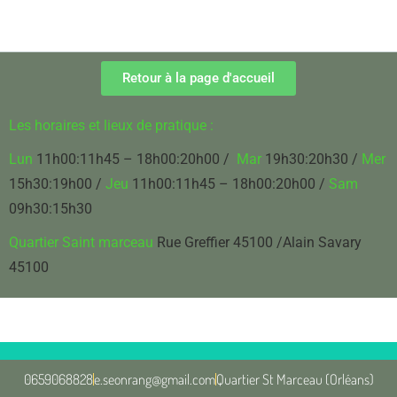
Retour à la page d'accueil
Les horaires et lieux de pratique :
Lun
11h00:11h45 – 18h00:20h00 /
Mar
19h30:20h30 /
Mer
15h30:19h00 /
Jeu
11h00:11h45 – 18h00:20h00
/
Sam
09h30:15h30
Quartier Saint marceau
Rue Greffier 45100 /Alain Savary
45100
0659068828
e.seonrang@gmail.com
Quartier St Marceau (Orléans)