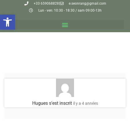
+33 659068828
e.seonrang@gmail.com
Lun - ven: 10:30 - 18:30 / sam 09:00-13h
Ouvrir la barre d’outils
Hugues
s'est inscrit
il y a 4 années