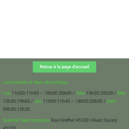
Retour à la page d'accueil
Les horaires et lieux de pratique :
Lun
11h00:11h45 – 18h00:20h00 /
Mar
19h30:20h30 /
Mer
15h30:19h00 /
Jeu
11h00:11h45 – 18h00:20h00
/
Sam
09h30:15h30
Quartier Saint marceau
Rue Greffier 45100 /Alain Savary
45100